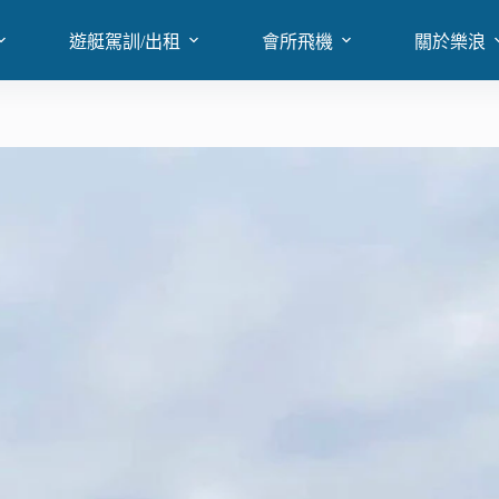
遊艇駕訓/出租
會所飛機
關於樂浪