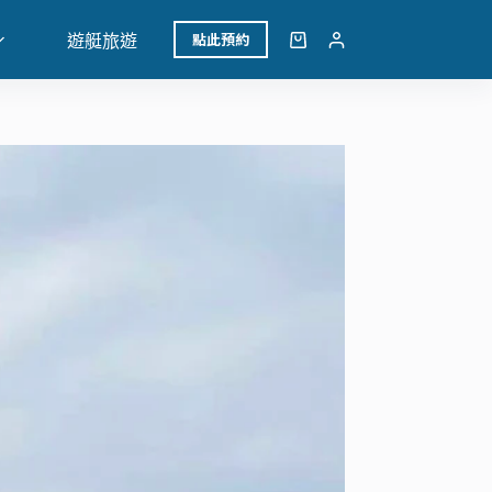
點此預約
遊艇旅遊
購
物
車