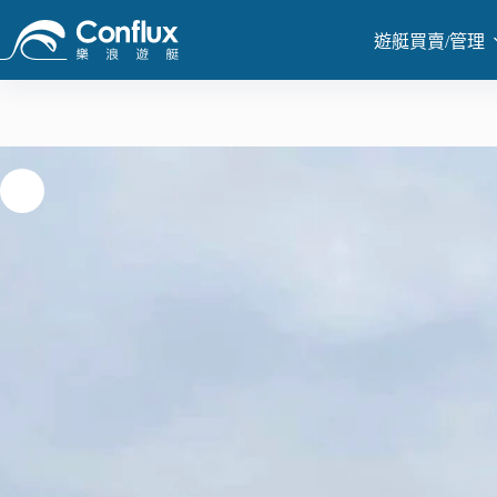
跳
至
遊艇買賣/管理
主
要
內
容