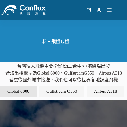
跳
至
購
主
物
要
車
內
容
私人飛機包機
台灣私人飛機主要從從松山/台中/小港機場出發
合法出租機型為Global 6000、GulfstreamG550、Airbus A318
若需從國外城市接送，我們也可以從世界各地調度飛機
Global 6000
Gulfstream G550
Airbus A318