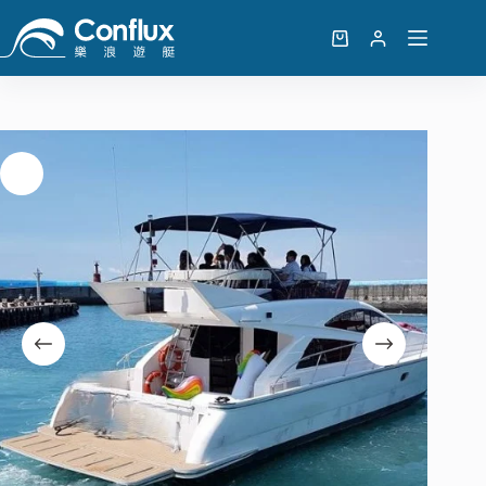
跳
至
購
主
物
要
車
內
容