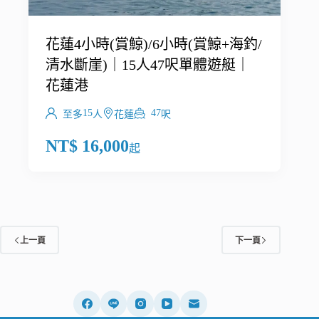
花蓮4小時(賞鯨)/6小時(賞鯨+海釣/
清水斷崖)｜15人47呎單體遊艇｜
花蓮港
15
47
至多
人
花蓮
呎
NT$
16,000
起
上一頁
下一頁