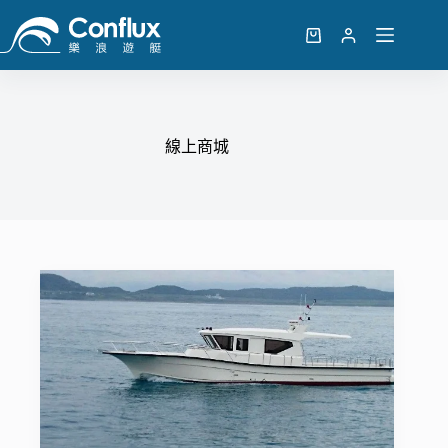
跳
至
購
主
物
要
車
內
容
線上商城