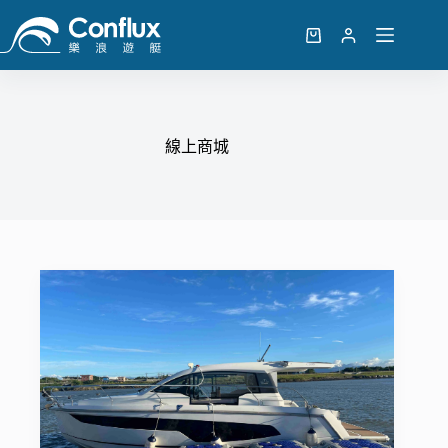
跳
至
購
主
物
要
車
內
容
線上商城