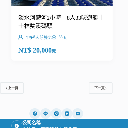
淡水河遊河2小時｜8人33呎遊艇｜
士林雙溪碼頭
8
33
至多
人
雙北
呎
NT$
20,000
起
上一頁
下一頁
公司名稱