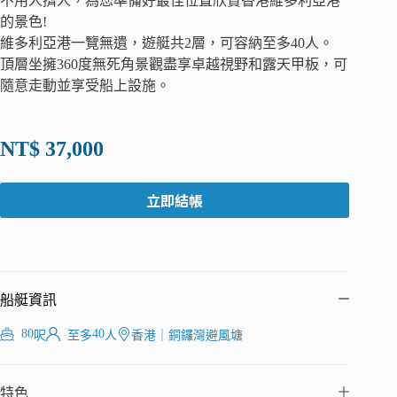
不用人擠人，為您準備好最佳位置欣賞香港維多利亞港
的景色!
維多利亞港一覽無遺，遊艇共2層，可容納至多40人。
頂層坐擁360度無死角景觀盡享卓越視野和露天甲板，可
隨意走動並享受船上設施。
NT$
37,000
立即結帳
船艇資訊
80
40
呎
至多
人
香港
｜
銅鑼灣避風塘
特色