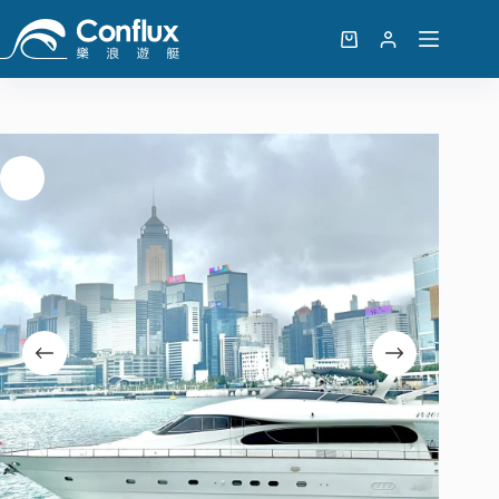
跳
至
購
主
物
要
車
內
容